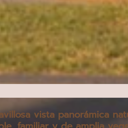
avillosa vista panorámica nat
le, familiar y de amplia veg